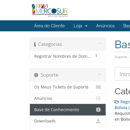
Área do Cliente
Loja
Anúncios
Ba
Ba
Categorias
1
Registrar Nombres de Dominios en Bolivia
Suporte
Suporte
Os Meus Tickets de Suporte
Cat
Anúncios
Regis
Bolivia (
Base de Conhecimento
Requisi
en Boliv
Downloads