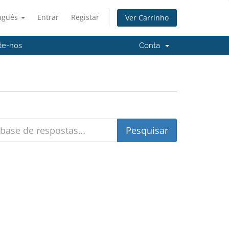
uguês
Entrar
Registar
Ver Carrinho
te-nos
Conta