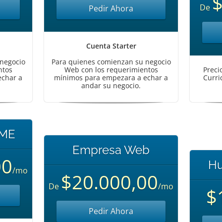
$
De
Pedir Ahora
Cuenta Starter
negocio
Para quienes comienzan su negocio
ntos
Web con los requerimientos
Preci
echar a
mínimos para empezara a echar a
Curri
andar su negocio.
yME
Empresa Web
00
Hu
/mo
$20.000,00
De
/mo
$
Pedir Ahora