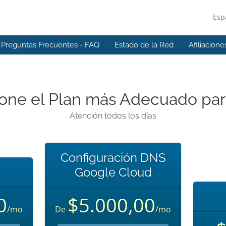
Esp
Preguntas Frecuentes - FAQ
Estado de la Red
Afiliacione
one el Plan más Adecuado par
Atención todos los días
Configuración DNS
Google Cloud
0
$5.000,00
/mo
De
/mo