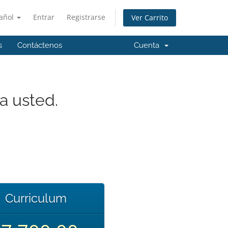
añol
Entrar
Registrarse
Ver Carrito
s
Contáctenos
Cuenta
a usted.
Curriculum