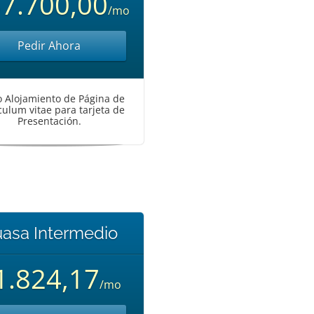
7.700,00
/mo
Pedir Ahora
o Alojamiento de Página de
culum vitae para tarjeta de
Presentación.
asa Intermedio
1.824,17
/mo